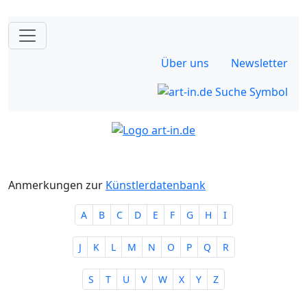
Über uns
Newsletter
Anmerkungen zur
Künstlerdatenbank
A
B
C
D
E
F
G
H
I
J
K
L
M
N
O
P
Q
R
S
T
U
V
W
X
Y
Z