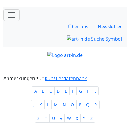
Über uns
Newsletter
Anmerkungen zur
Künstlerdatenbank
A
B
C
D
E
F
G
H
I
J
K
L
M
N
O
P
Q
R
S
T
U
V
W
X
Y
Z