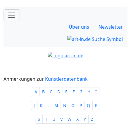
Über uns
Newsletter
Anmerkungen zur
Künstlerdatenbank
A
B
C
D
E
F
G
H
I
J
K
L
M
N
O
P
Q
R
S
T
U
V
W
X
Y
Z