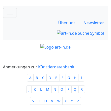
Über uns
Newsletter
Anmerkungen zur
Künstlerdatenbank
A
B
C
D
E
F
G
H
I
J
K
L
M
N
O
P
Q
R
S
T
U
V
W
X
Y
Z