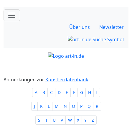
Über uns
Newsletter
Anmerkungen zur
Künstlerdatenbank
A
B
C
D
E
F
G
H
I
J
K
L
M
N
O
P
Q
R
S
T
U
V
W
X
Y
Z