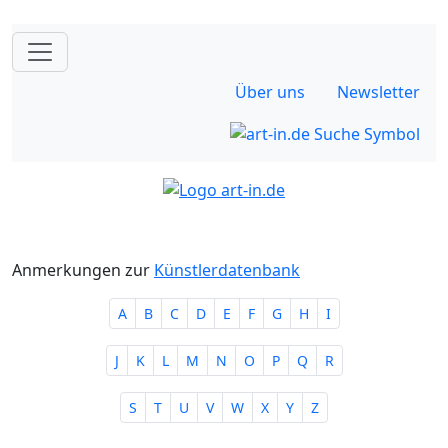
Über uns
Newsletter
Anmerkungen zur
Künstlerdatenbank
A
B
C
D
E
F
G
H
I
J
K
L
M
N
O
P
Q
R
S
T
U
V
W
X
Y
Z