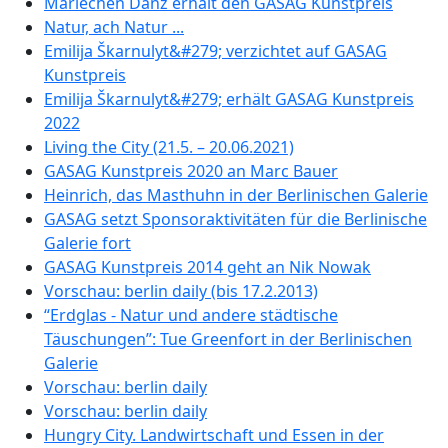
Mariechen Danz erhält den GASAG Kunstpreis
Natur, ach Natur ...
Emilija Škarnulyt&#279; verzichtet auf GASAG
Kunstpreis
Emilija Škarnulyt&#279; erhält GASAG Kunstpreis
2022
Living the City (21.5. – 20.06.2021)
GASAG Kunstpreis 2020 an Marc Bauer
Heinrich, das Masthuhn in der Berlinischen Galerie
GASAG setzt Sponsoraktivitäten für die Berlinische
Galerie fort
GASAG Kunstpreis 2014 geht an Nik Nowak
Vorschau: berlin daily (bis 17.2.2013)
“Erdglas - Natur und andere städtische
Täuschungen”: Tue Greenfort in der Berlinischen
Galerie
Vorschau: berlin daily
Vorschau: berlin daily
Hungry City. Landwirtschaft und Essen in der