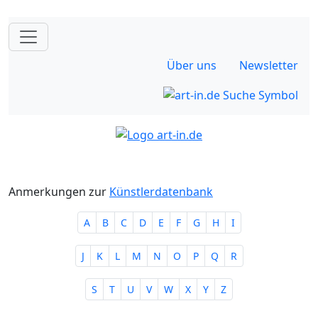
Über uns
Newsletter
Anmerkungen zur
Künstlerdatenbank
A
B
C
D
E
F
G
H
I
J
K
L
M
N
O
P
Q
R
S
T
U
V
W
X
Y
Z