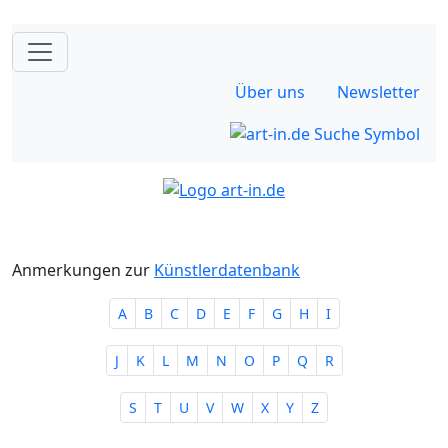
Über uns
Newsletter
Anmerkungen zur
Künstlerdatenbank
A
B
C
D
E
F
G
H
I
J
K
L
M
N
O
P
Q
R
S
T
U
V
W
X
Y
Z