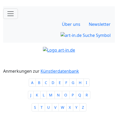
Über uns
Newsletter
Anmerkungen zur
Künstlerdatenbank
A
B
C
D
E
F
G
H
I
J
K
L
M
N
O
P
Q
R
S
T
U
V
W
X
Y
Z