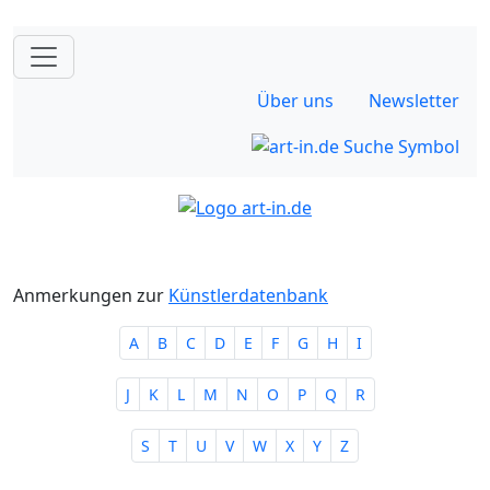
Über uns
Newsletter
Anmerkungen zur
Künstlerdatenbank
A
B
C
D
E
F
G
H
I
J
K
L
M
N
O
P
Q
R
S
T
U
V
W
X
Y
Z