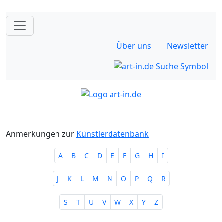
Über uns
Newsletter
Anmerkungen zur
Künstlerdatenbank
A
B
C
D
E
F
G
H
I
J
K
L
M
N
O
P
Q
R
S
T
U
V
W
X
Y
Z