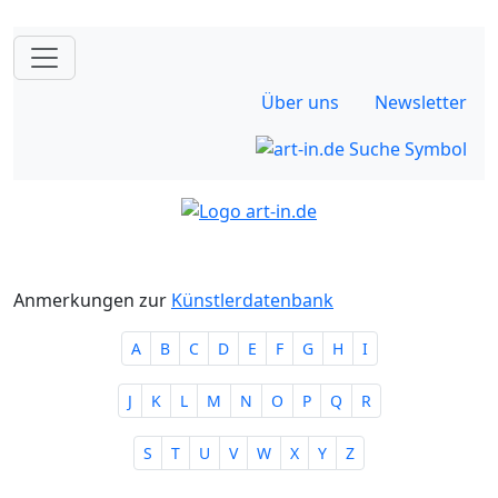
Über uns
Newsletter
Anmerkungen zur
Künstlerdatenbank
A
B
C
D
E
F
G
H
I
J
K
L
M
N
O
P
Q
R
S
T
U
V
W
X
Y
Z