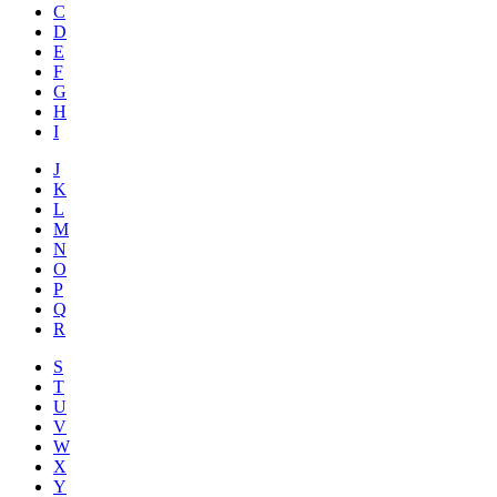
C
D
E
F
G
H
I
J
K
L
M
N
O
P
Q
R
S
T
U
V
W
X
Y