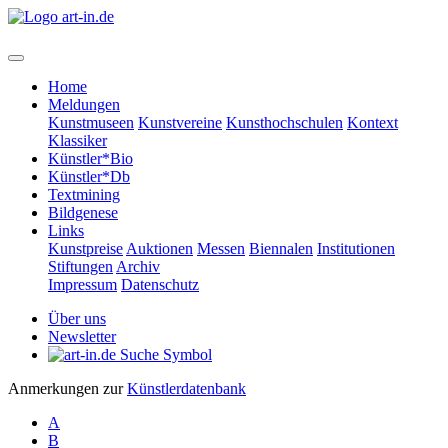
Home
Meldungen
Kunstmuseen
Kunstvereine
Kunsthochschulen
Kontext
Klassiker
Künstler*Bio
Künstler*Db
Textmining
Bildgenese
Links
Kunstpreise
Auktionen
Messen
Biennalen
Institutionen
Stiftungen
Archiv
Impressum
Datenschutz
Über uns
Newsletter
Anmerkungen zur
Künstlerdatenbank
A
B