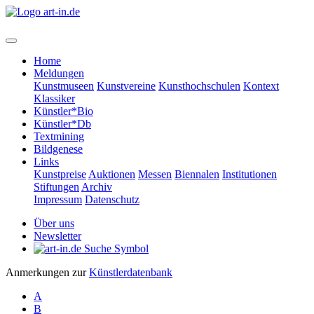
Home
Meldungen
Kunstmuseen
Kunstvereine
Kunsthochschulen
Kontext
Klassiker
Künstler*Bio
Künstler*Db
Textmining
Bildgenese
Links
Kunstpreise
Auktionen
Messen
Biennalen
Institutionen
Stiftungen
Archiv
Impressum
Datenschutz
Über uns
Newsletter
Anmerkungen zur
Künstlerdatenbank
A
B