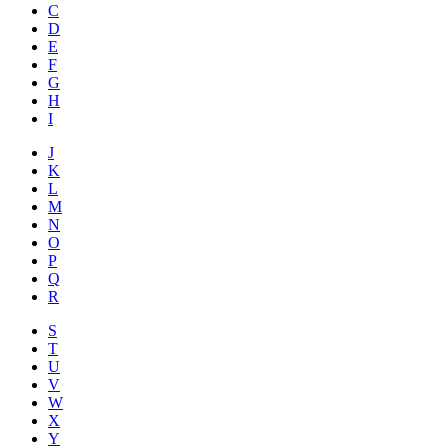
C
D
E
F
G
H
I
J
K
L
M
N
O
P
Q
R
S
T
U
V
W
X
Y