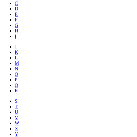
C
D
E
F
G
H
I
J
K
L
M
N
O
P
Q
R
S
T
U
V
W
X
Y