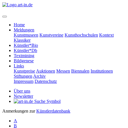
Home
Meldungen
Kunstmuseen
Kunstvereine
Kunsthochschulen
Kontext
Klassiker
Künstler*Bio
Künstler*Db
Textmining
Bildgenese
Links
Kunstpreise
Auktionen
Messen
Biennalen
Institutionen
Stiftungen
Archiv
Impressum
Datenschutz
Über uns
Newsletter
Anmerkungen zur
Künstlerdatenbank
A
B