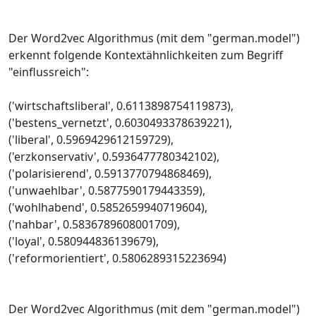
Der Word2vec Algorithmus (mit dem "german.model")
erkennt folgende Kontextähnlichkeiten zum Begriff
"einflussreich":
('wirtschaftsliberal', 0.6113898754119873),
('bestens_vernetzt', 0.6030493378639221),
('liberal', 0.5969429612159729),
('erzkonservativ', 0.5936477780342102),
('polarisierend', 0.5913770794868469),
('unwaehlbar', 0.5877590179443359),
('wohlhabend', 0.5852659940719604),
('nahbar', 0.5836789608001709),
('loyal', 0.580944836139679),
('reformorientiert', 0.5806289315223694)
Der Word2vec Algorithmus (mit dem "german.model")