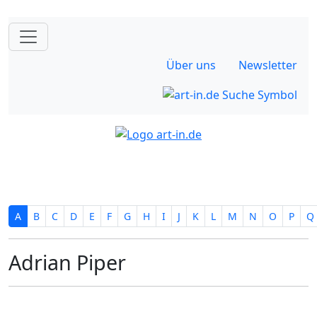
Über uns
Newsletter
A
B
C
D
E
F
G
H
I
J
K
L
M
N
O
P
Q
Adrian Piper