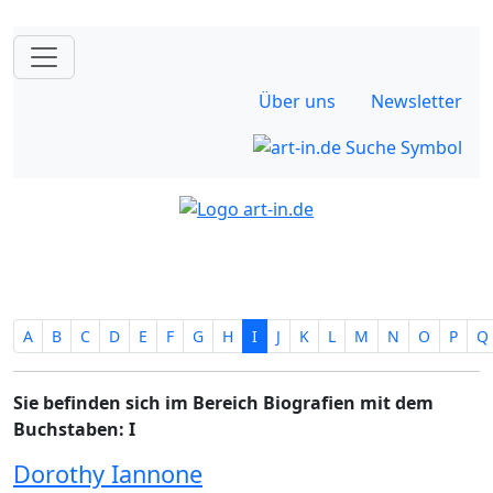
Über uns
Newsletter
A
B
C
D
E
F
G
H
I
J
K
L
M
N
O
P
Q
Sie befinden sich im Bereich Biografien mit dem
Buchstaben: I
Dorothy Iannone