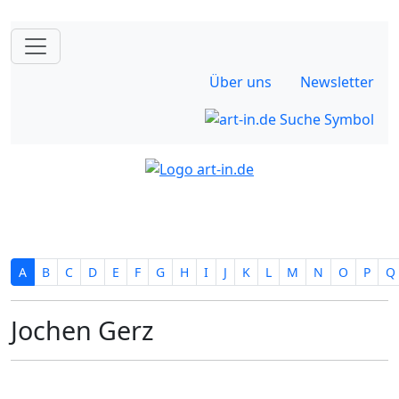
Über uns
Newsletter
A
B
C
D
E
F
G
H
I
J
K
L
M
N
O
P
Q
Jochen Gerz