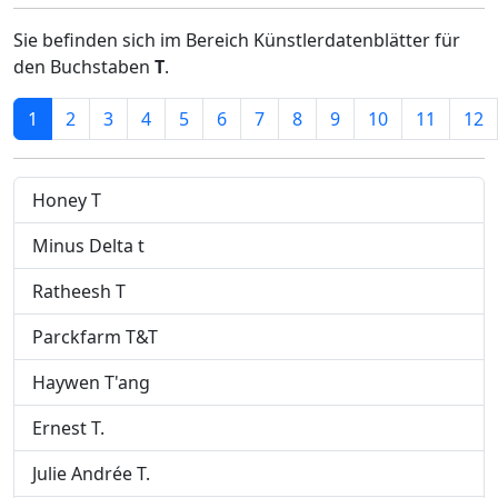
Sie befinden sich im Bereich Künstlerdatenblätter für
den Buchstaben
T
.
1
2
3
4
5
6
7
8
9
10
11
12
Honey T
Minus Delta t
Ratheesh T
Parckfarm T&T
Haywen T'ang
Ernest T.
Julie Andrée T.