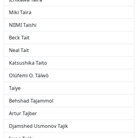
Miki Taira
NIIMI Taishi
Beck Tait
Neal Tait
Katsushika Taito
Olúfemi O. Táíwò
Taiye
Behshad Tajammol
Artur Tajber
Djamshed Usmonov Tajik