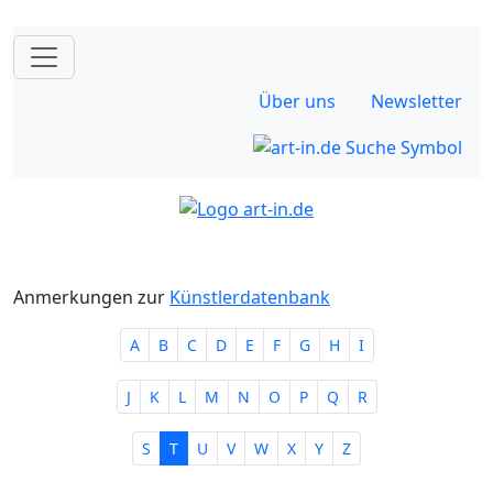
Über uns
Newsletter
Anmerkungen zur
Künstlerdatenbank
A
B
C
D
E
F
G
H
I
J
K
L
M
N
O
P
Q
R
S
T
U
V
W
X
Y
Z