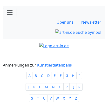
Über uns
Newsletter
Anmerkungen zur
Künstlerdatenbank
A
B
C
D
E
F
G
H
I
J
K
L
M
N
O
P
Q
R
S
T
U
V
W
X
Y
Z