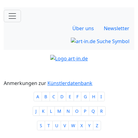
Über uns
Newsletter
Anmerkungen zur
Künstlerdatenbank
A
B
C
D
E
F
G
H
I
J
K
L
M
N
O
P
Q
R
S
T
U
V
W
X
Y
Z