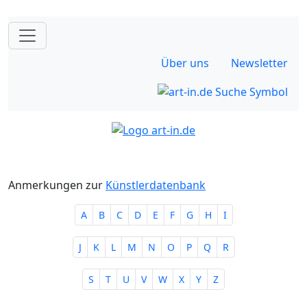
Über uns
Newsletter
Anmerkungen zur
Künstlerdatenbank
A
B
C
D
E
F
G
H
I
J
K
L
M
N
O
P
Q
R
S
T
U
V
W
X
Y
Z