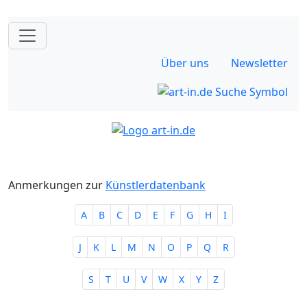
Über uns
Newsletter
Anmerkungen zur
Künstlerdatenbank
A
B
C
D
E
F
G
H
I
J
K
L
M
N
O
P
Q
R
S
T
U
V
W
X
Y
Z