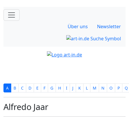
Über uns
Newsletter
A
B
C
D
E
F
G
H
I
J
K
L
M
N
O
P
Q
Alfredo Jaar