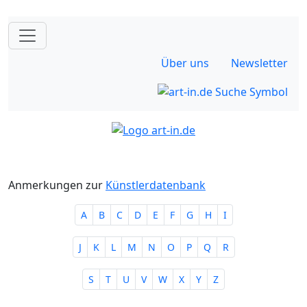
Über uns
Newsletter
Anmerkungen zur
Künstlerdatenbank
A
B
C
D
E
F
G
H
I
J
K
L
M
N
O
P
Q
R
S
T
U
V
W
X
Y
Z