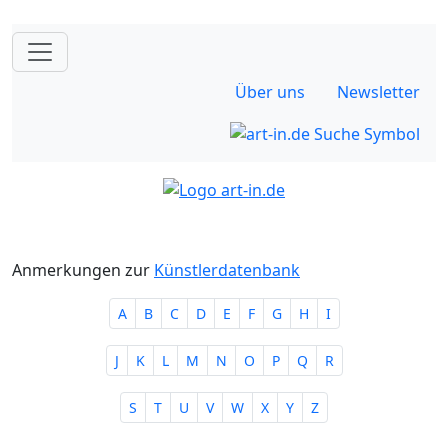
Über uns
Newsletter
Anmerkungen zur
Künstlerdatenbank
A
B
C
D
E
F
G
H
I
J
K
L
M
N
O
P
Q
R
S
T
U
V
W
X
Y
Z