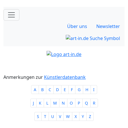
Über uns
Newsletter
Anmerkungen zur
Künstlerdatenbank
A
B
C
D
E
F
G
H
I
J
K
L
M
N
O
P
Q
R
S
T
U
V
W
X
Y
Z