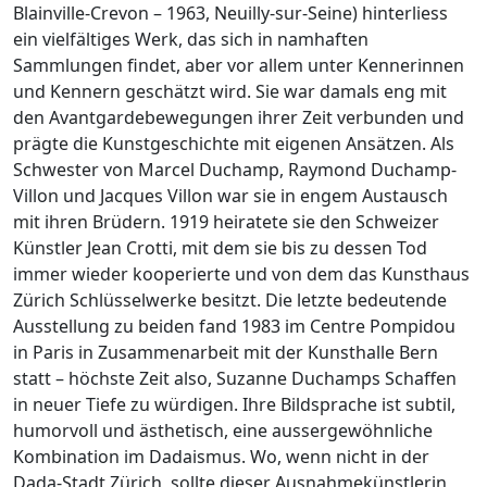
Blainville-Crevon – 1963, Neuilly-sur-Seine) hinterliess
ein vielfältiges Werk, das sich in namhaften
Sammlungen findet, aber vor allem unter Kennerinnen
und Kennern geschätzt wird. Sie war damals eng mit
den Avantgardebewegungen ihrer Zeit verbunden und
prägte die Kunstgeschichte mit eigenen Ansätzen. Als
Schwester von Marcel Duchamp, Raymond Duchamp-
Villon und Jacques Villon war sie in engem Austausch
mit ihren Brüdern. 1919 heiratete sie den Schweizer
Künstler Jean Crotti, mit dem sie bis zu dessen Tod
immer wieder kooperierte und von dem das Kunsthaus
Zürich Schlüsselwerke besitzt. Die letzte bedeutende
Ausstellung zu beiden fand 1983 im Centre Pompidou
in Paris in Zusammenarbeit mit der Kunsthalle Bern
statt – höchste Zeit also, Suzanne Duchamps Schaffen
in neuer Tiefe zu würdigen. Ihre Bildsprache ist subtil,
humorvoll und ästhetisch, eine aussergewöhnliche
Kombination im Dadaismus. Wo, wenn nicht in der
Dada-Stadt Zürich, sollte dieser Ausnahmekünstlerin