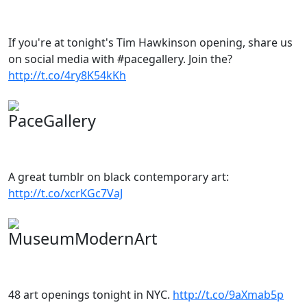
If you're at tonight's Tim Hawkinson opening, share us
on social media with #pacegallery. Join the?
http://t.co/4ry8K54kKh
PaceGallery
A great tumblr on black contemporary art:
http://t.co/xcrKGc7VaJ
MuseumModernArt
48 art openings tonight in NYC.
http://t.co/9aXmab5p