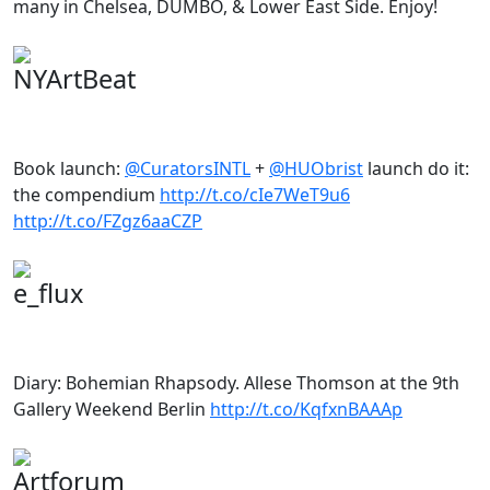
many in Chelsea, DUMBO, & Lower East Side. Enjoy!
NYArtBeat
Book launch:
@CuratorsINTL
+
@HUObrist
launch do it:
the compendium
http://t.co/cIe7WeT9u6
http://t.co/FZgz6aaCZP
e_flux
Diary: Bohemian Rhapsody. Allese Thomson at the 9th
Gallery Weekend Berlin
http://t.co/KqfxnBAAAp
Artforum