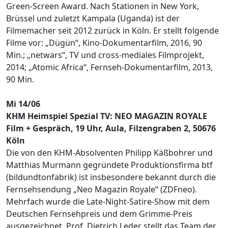
Green-Screen Award. Nach Stationen in New York,
Brüssel und zuletzt Kampala (Uganda) ist der
Filmemacher seit 2012 zurück in Köln. Er stellt folgende
Filme vor: „Dügün“, Kino-Dokumentarfilm, 2016, 90
Min.; „netwars“, TV und cross-mediales Filmprojekt,
2014; „Atomic Africa“, Fernseh-Dokumentarfilm, 2013,
90 Min.
Mi 14/06
KHM Heimspiel Spezial TV: NEO MAGAZIN ROYALE
Film + Gespräch, 19 Uhr, Aula, Filzengraben 2, 50676
Köln
Die von den KHM-Absolventen Philipp Käßbohrer und
Matthias Murmann gegründete Produktionsfirma btf
(bildundtonfabrik) ist insbesondere bekannt durch die
Fernsehsendung „Neo Magazin Royale“ (ZDFneo).
Mehrfach wurde die Late-Night-Satire-Show mit dem
Deutschen Fernsehpreis und dem Grimme-Preis
ausgezeichnet. Prof. Dietrich Leder stellt das Team der