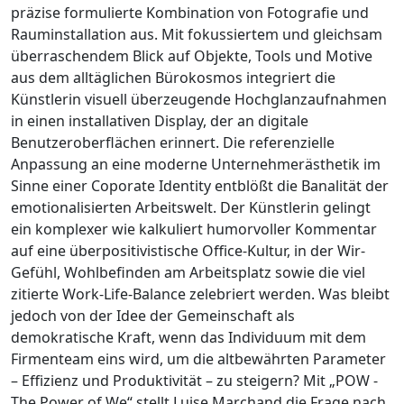
präzise formulierte Kombination von Fotografie und
Rauminstallation aus. Mit fokussiertem und gleichsam
überraschendem Blick auf Objekte, Tools und Motive
aus dem alltäglichen Bürokosmos integriert die
Künstlerin visuell überzeugende Hochglanzaufnahmen
in einen installativen Display, der an digitale
Benutzeroberflächen erinnert. Die referenzielle
Anpassung an eine moderne Unternehmerästhetik im
Sinne einer Coporate Identity entblößt die Banalität der
emotionalisierten Arbeitswelt. Der Künstlerin gelingt
ein komplexer wie kalkuliert humorvoller Kommentar
auf eine überpositivistische Office-Kultur, in der Wir-
Gefühl, Wohlbefinden am Arbeitsplatz sowie die viel
zitierte Work-Life-Balance zelebriert werden. Was bleibt
jedoch von der Idee der Gemeinschaft als
demokratische Kraft, wenn das Individuum mit dem
Firmenteam eins wird, um die altbewährten Parameter
– Effizienz und Produktivität – zu steigern? Mit „POW -
The Power of We“ stellt Luise Marchand die Frage nach