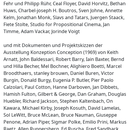
Fehr und Philipp Rühr, Ceal Floyer, David Horvitz, Bethan
Huws, Charbel-joseph H. Boutros, Sven Johne, Annette
Kelm, Jonathan Monk, Slavs and Tatars, Juergen Staack,
Fiete Stolte, Studio for Propositional Cinema, Jan
Timme, Adam Vackar, Jorinde Voigt
und mit Dokumenten und Projektskizzen der
Ausstellung Konzeption Conception (1969) von Keith
Arnatt, John Baldessari, Robert Barry, Iain Baxter, Bernd
und Hilla Becher, Mel Bochner, Alighiero Boetti, Marcel
Broodthaers, stanley brouwn, Daniel Buren, Victor
Burgin, Donald Burgy, Eugenia P. Butler, Pier Paolo
Calzolari, Paul Cotton, Hanne Darboven, Jan Dibbets,
Hamish Fulton, Gilbert & George, Dan Graham, Douglas
Huebler, Richard Jackson, Stephen Kaltenbach, On
Kawara, Michael Kirby, Joseph Kosuth, David Lamelas,
Sol LeWitt, Bruce McLean, Bruce Nauman, Giuseppe
Penone, Adrian Piper, Sigmar Polke, Emilio Prini, Markus
Raetz, Allen Ruppersberg, Ed Ruscha, Fred Sandback,