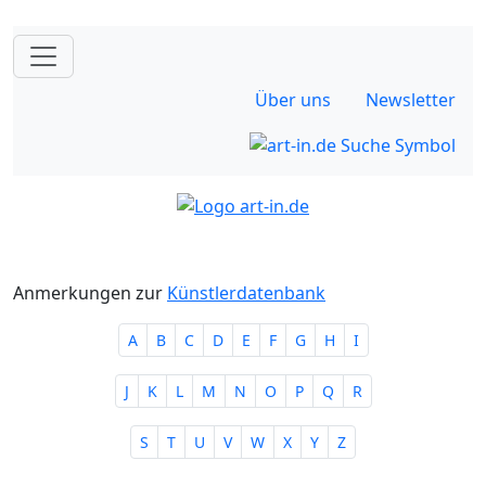
Über uns
Newsletter
Anmerkungen zur
Künstlerdatenbank
A
B
C
D
E
F
G
H
I
J
K
L
M
N
O
P
Q
R
S
T
U
V
W
X
Y
Z