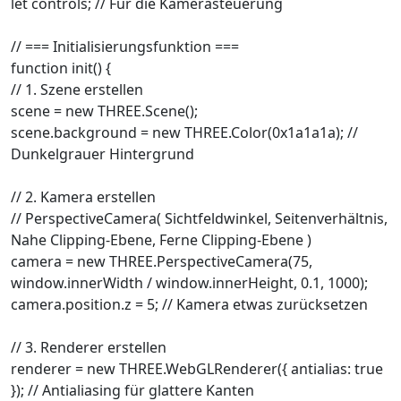
let controls; // Für die Kamerasteuerung
// === Initialisierungsfunktion ===
function init() {
// 1. Szene erstellen
scene = new THREE.Scene();
scene.background = new THREE.Color(0x1a1a1a); //
Dunkelgrauer Hintergrund
// 2. Kamera erstellen
// PerspectiveCamera( Sichtfeldwinkel, Seitenverhältnis,
Nahe Clipping-Ebene, Ferne Clipping-Ebene )
camera = new THREE.PerspectiveCamera(75,
window.innerWidth / window.innerHeight, 0.1, 1000);
camera.position.z = 5; // Kamera etwas zurücksetzen
// 3. Renderer erstellen
renderer = new THREE.WebGLRenderer({ antialias: true
}); // Antialiasing für glattere Kanten