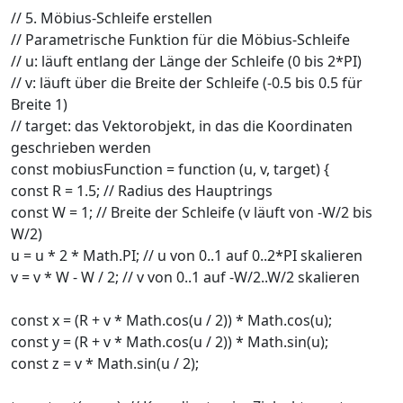
// 5. Möbius-Schleife erstellen
// Parametrische Funktion für die Möbius-Schleife
// u: läuft entlang der Länge der Schleife (0 bis 2*PI)
// v: läuft über die Breite der Schleife (-0.5 bis 0.5 für
Breite 1)
// target: das Vektorobjekt, in das die Koordinaten
geschrieben werden
const mobiusFunction = function (u, v, target) {
const R = 1.5; // Radius des Hauptrings
const W = 1; // Breite der Schleife (v läuft von -W/2 bis
W/2)
u = u * 2 * Math.PI; // u von 0..1 auf 0..2*PI skalieren
v = v * W - W / 2; // v von 0..1 auf -W/2..W/2 skalieren
const x = (R + v * Math.cos(u / 2)) * Math.cos(u);
const y = (R + v * Math.cos(u / 2)) * Math.sin(u);
const z = v * Math.sin(u / 2);