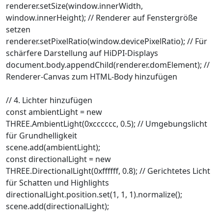
renderer.setSize(window.innerWidth,
window.innerHeight); // Renderer auf Fenstergröße
setzen
renderer.setPixelRatio(window.devicePixelRatio); // Für
schärfere Darstellung auf HiDPI-Displays
document.body.appendChild(renderer.domElement); //
Renderer-Canvas zum HTML-Body hinzufügen
// 4. Lichter hinzufügen
const ambientLight = new
THREE.AmbientLight(0xcccccc, 0.5); // Umgebungslicht
für Grundhelligkeit
scene.add(ambientLight);
const directionalLight = new
THREE.DirectionalLight(0xffffff, 0.8); // Gerichtetes Licht
für Schatten und Highlights
directionalLight.position.set(1, 1, 1).normalize();
scene.add(directionalLight);