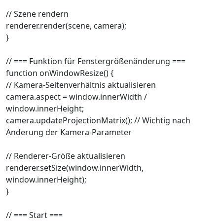
// Szene rendern
renderer.render(scene, camera);
}
// === Funktion für Fenstergrößenänderung ===
function onWindowResize() {
// Kamera-Seitenverhältnis aktualisieren
camera.aspect = window.innerWidth /
window.innerHeight;
camera.updateProjectionMatrix(); // Wichtig nach
Änderung der Kamera-Parameter
// Renderer-Größe aktualisieren
renderer.setSize(window.innerWidth,
window.innerHeight);
}
// === Start ===