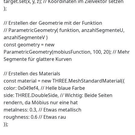
target.set(x, y, z); // Koordinaten im Zielvektor setzen
};
// Erstellen der Geometrie mit der Funktion
// ParametricGeometry( funktion, anzahlSegmenteU,
anzahlSegmenteV )
const geometry = new
ParametricGeometry(mobiusFunction, 100, 20); // Mehr
Segmente für glattere Kurven
// Erstellen des Materials
const material = new THREE.MeshStandardMaterial({
color: 0x049ef4, // Helle blaue Farbe
side: THREE.DoubleSide, // Wichtig: Beide Seiten
rendern, da Möbius nur eine hat
metalness: 0.3, // Etwas metallisch
roughness: 0.6 // Etwas rau
});