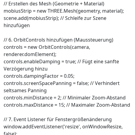
// Erstellen des Mesh (Geometrie + Material)
mobiusStrip = new THREE.Mesh(geometry, material);
scene.add(mobiusStrip); // Schleife zur Szene
hinzufügen
// 6. OrbitControls hinzufügen (Maussteuerung)
controls = new OrbitControls(camera,
renderer.domElement);
controls.enableDamping = true; // Fügt eine sanfte
Verzögerung hinzu
controls.dampingFactor = 0.05;
controls.screenSpacePanning = false; // Verhindert
seltsames Panning
controls.minDistance = 2; // Minimaler Zoom-Abstand
controls.maxDistance = 15; // Maximaler Zoom-Abstand
// 7. Event Listener für Fenstergrößenänderung
window.addEventListener('resize', onWindowResize,
false);