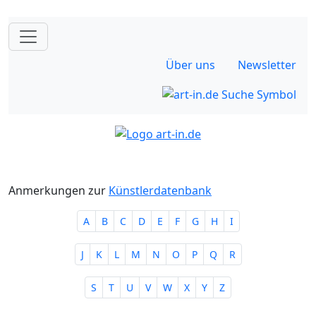
Über uns
Newsletter
Anmerkungen zur
Künstlerdatenbank
A
B
C
D
E
F
G
H
I
J
K
L
M
N
O
P
Q
R
S
T
U
V
W
X
Y
Z