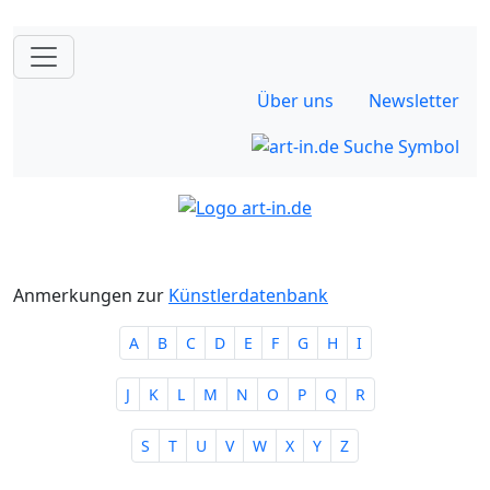
Über uns
Newsletter
Anmerkungen zur
Künstlerdatenbank
A
B
C
D
E
F
G
H
I
J
K
L
M
N
O
P
Q
R
S
T
U
V
W
X
Y
Z