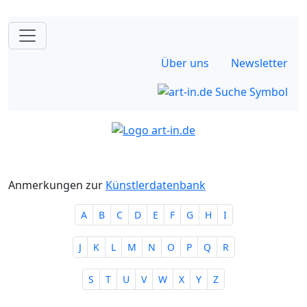
Über uns
Newsletter
Anmerkungen zur
Künstlerdatenbank
A
B
C
D
E
F
G
H
I
J
K
L
M
N
O
P
Q
R
S
T
U
V
W
X
Y
Z