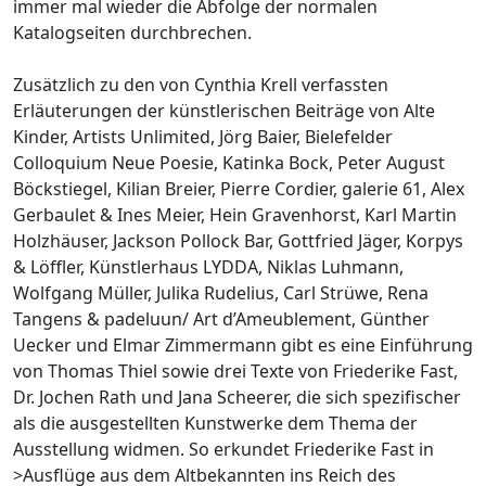
immer mal wieder die Abfolge der normalen
Katalogseiten durchbrechen.
Zusätzlich zu den von Cynthia Krell verfassten
Erläuterungen der künstlerischen Beiträge von Alte
Kinder, Artists Unlimited, Jörg Baier, Bielefelder
Colloquium Neue Poesie, Katinka Bock, Peter August
Böckstiegel, Kilian Breier, Pierre Cordier, galerie 61, Alex
Gerbaulet & Ines Meier, Hein Gravenhorst, Karl Martin
Holzhäuser, Jackson Pollock Bar, Gottfried Jäger, Korpys
& Löffler, Künstlerhaus LYDDA, Niklas Luhmann,
Wolfgang Müller, Julika Rudelius, Carl Strüwe, Rena
Tangens & padeluun/ Art d’Ameublement, Günther
Uecker und Elmar Zimmermann gibt es eine Einführung
von Thomas Thiel sowie drei Texte von Friederike Fast,
Dr. Jochen Rath und Jana Scheerer, die sich spezifischer
als die ausgestellten Kunstwerke dem Thema der
Ausstellung widmen. So erkundet Friederike Fast in
>Ausflüge aus dem Altbekannten ins Reich des