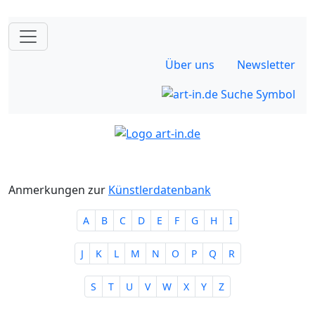
Über uns
Newsletter
Anmerkungen zur
Künstlerdatenbank
A
B
C
D
E
F
G
H
I
J
K
L
M
N
O
P
Q
R
S
T
U
V
W
X
Y
Z