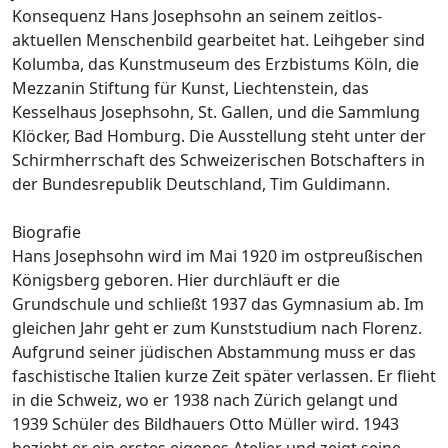
Konsequenz Hans Josephsohn an seinem zeitlos-
aktuellen Menschenbild gearbeitet hat. Leihgeber sind
Kolumba, das Kunstmuseum des Erzbistums Köln, die
Mezzanin Stiftung für Kunst, Liechtenstein, das
Kesselhaus Josephsohn, St. Gallen, und die Sammlung
Klöcker, Bad Homburg. Die Ausstellung steht unter der
Schirmherrschaft des Schweizerischen Botschafters in
der Bundesrepublik Deutschland, Tim Guldimann.
Biografie
Hans Josephsohn wird im Mai 1920 im ostpreußischen
Königsberg geboren. Hier durchläuft er die
Grundschule und schließt 1937 das Gymnasium ab. Im
gleichen Jahr geht er zum Kunststudium nach Florenz.
Aufgrund seiner jüdischen Abstammung muss er das
faschistische Italien kurze Zeit später verlassen. Er flieht
in die Schweiz, wo er 1938 nach Zürich gelangt und
1939 Schüler des Bildhauers Otto Müller wird. 1943
bezieht er ein erstes eigenes Atelier und zeigt seine