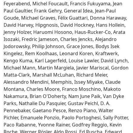
Feyerabend, Michel Foucault, Francis Fukuyama, Jean
Paul Gaultier, Frank Gehry, General Idea, Jean-Paul
Goude, Michael Graves, Félix Guattari, Donna Haraway,
David Harvey, Hipgnosis, David Hockney, Hans Hollein,
Jenny Holzer, Haruomi Hosono, Haus-Rucker-Co, Arata
Isozaki, Fredric Jameson, Charles Jencks, Alejandro
Jodorowsky, Philip Johnson, Grace Jones, Bodys Isek
Kingelez, Rem Koolhaas, Leonard Koren, Kraftwerk,
Kengo Kuma, Karl Lagerfeld, Louise Lawler, David Lynch,
Michael Mann, Martin Margiela, Javier Mariscal, Gordon
Matta-Clark, Marshall McLuhan, Richard Meier,
Alessandro Mendini, Memphis, Issey Miyake, Claude
Montana, Charles Moore, Franco Moschino, Makoto
Nakamura, Brian O'Doherty, Nam June Paik, Van Dyke
Parks, Nathalie Du Pasquier, Gustav Peichl, D. A.
Pennebaker, Gaetano Pesce, Renzo Piano, Walter
Pichler, Emanuele Ponzio, Paolo Portoghesi, Sally Potter,
Paco Rabanne, Yvonne Rainer, Godfrey Reggio, Kevin
Roche, Werner Rösler, Aldo Rossi, Ed Ruscha, Edward