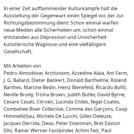
In einer Zeit aufflammender Kulturkämpfe hält die
Ausstellung der Gegenwart einen Spiegel vor, der zur
Richtungsbestimmung dient: Schon einmal warfen
neue Medien alle Sicherheiten um, schon einmal
entstanden aus Depression und Unsicherheit
künstlerische Wagnisse und eine vielfältigere
Gesellschaft.
Mit Arbeiten von
Pedro Almodóvar, Archizoom, Azzedine Alaïa, Ant Farm,
J. G. Ballard, Dieter Bankert, Donald Barthelme, Roland
Barthes, Martine Bedin, Heinz Bienefeld, Ricardo Bofill,
Neville Brody, Trisha Brown, Judith Butler, David Byrne,
Cesare Casati, Citroën, Lucinda Childs, Nigel Coates,
Combahee River Collective, Comme des Garçons, Coop
Himmelb(l)au, Michele De Lucchi, Gilles Deleuze,
Jacques Derrida, Devo, Peter Eisenman, Bret Easton
Ellis, Rainer Werner Fassbinder, Achim Felz, Paul