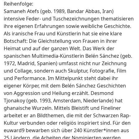
Reihenfolge:
Samaneh Atefs (geb. 1989, Bandar Abbas, Iran)
intensive Feder- und Tusche­zeichnungen thematisieren
ihre eigenen Erfahrungen sowie weibliche Geschichte.
Als iranische Frau und Künstlerin hat sie eine klare
Botschaft: Die Gleichstellung von Frauen in ihrer
Heimat und auf der ganzen Welt. Das Werk der
spanischen Multimedia-Künstlerin Belén Sánchez (geb.
1972, Madrid, Spanien) umfasst nicht nur Zeichnung
und Collage, sondern auch Skulptur, Fotografie, Film
und Performance. Im Mittelpunkt steht dabei ihr
eigener Körper, mit dem Belén Sánchez Geschichten
von Aggression und Heilung erzählt. Desmond
Tjonakoy (geb. 1993, Amsterdam, Niederlande) hat
ghanaische Wurzeln. Mittels Bleistift und Fineliner
arbeitet er an Bildthemen, die mit der Schwarzen Rap-
Kultur verbunden oder religiös inspiriert sind. Für den
euward9 bewarben sich über 240 Künstler*innen aus
25 Ländern, die Arbeiten der Nominierten werden