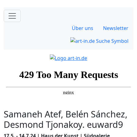
Über uns
Newsletter
Samaneh Atef, Belén Sánchez,
Desmond Tjonakoy. euward9
17.5. - 14.7.24 | Haus der Kunst | Südgalerie,