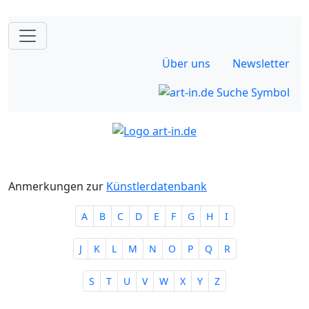
Über uns
Newsletter
Anmerkungen zur
Künstlerdatenbank
A
B
C
D
E
F
G
H
I
J
K
L
M
N
O
P
Q
R
S
T
U
V
W
X
Y
Z