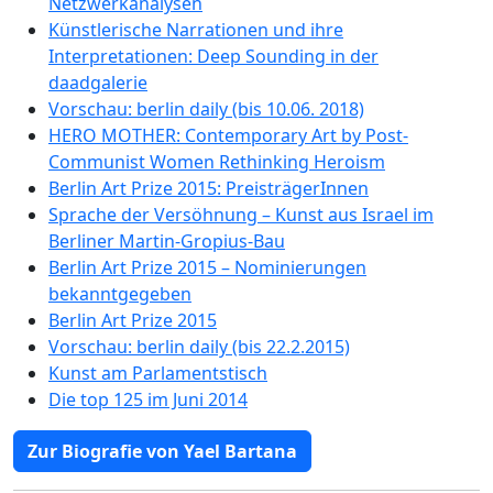
Netzwerkanalysen
Künstlerische Narrationen und ihre
Interpretationen: Deep Sounding in der
daadgalerie
Vorschau: berlin daily (bis 10.06. 2018)
HERO MOTHER: Contemporary Art by Post-
Communist Women Rethinking Heroism
Berlin Art Prize 2015: PreisträgerInnen
Sprache der Versöhnung – Kunst aus Israel im
Berliner Martin-Gropius-Bau
Berlin Art Prize 2015 – Nominierungen
bekanntgegeben
Berlin Art Prize 2015
Vorschau: berlin daily (bis 22.2.2015)
Kunst am Parlamentstisch
Die top 125 im Juni 2014
Zur Biografie von Yael Bartana