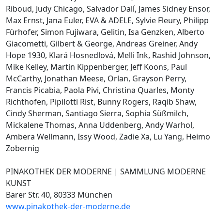
Riboud, Judy Chicago, Salvador Dalí, James Sidney Ensor,
Max Ernst, Jana Euler, EVA & ADELE, Sylvie Fleury, Philipp
Fürhofer, Simon Fujiwara, Gelitin, Isa Genzken, Alberto
Giacometti, Gilbert & George, Andreas Greiner, Andy
Hope 1930, Klará Hosnedlová, Melli Ink, Rashid Johnson,
Mike Kelley, Martin Kippenberger, Jeff Koons, Paul
McCarthy, Jonathan Meese, Orlan, Grayson Perry,
Francis Picabia, Paola Pivi, Christina Quarles, Monty
Richthofen, Pipilotti Rist, Bunny Rogers, Raqib Shaw,
Cindy Sherman, Santiago Sierra, Sophia Süßmilch,
Mickalene Thomas, Anna Uddenberg, Andy Warhol,
Ambera Wellmann, Issy Wood, Zadie Xa, Lu Yang, Heimo
Zobernig
PINAKOTHEK DER MODERNE | SAMMLUNG MODERNE
KUNST
Barer Str. 40, 80333 München
www.pinakothek-der-moderne.de