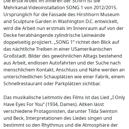
Die erste Arbeit im Inneren der Schirn ist die
Mehrkanal-Videoinstallation SONG 1 von 2012/2015.
Ursprünglich für die Fassade des Hirshhorn Museum
and Sculpture Garden in Washington D.C. entwickelt,
wird die Arbeit nun erstmals im Innenraum auf von der
Decke herabhängende zylindrische Leinwände
doppelseitig projiziert. „SONG 1“ richtet den Blick auf
das nächtliche Treiben in einer USamerikanischen
Großstadt. Bilder des gewöhnlichen Alltags bestehend
aus Arbeit, endlosen Autofahrten und der Suche nach
menschlichem Kontakt, Anschluss und Nähe werden an
unterschiedlichen Schauplätzen wie einer Fabrik, einem
Schnellrestaurant oder Parkplätzen sichtbar.
Das musikalische Leitmotiv des Films ist das Lied „I Only
Have Eyes For You“ (1934, Dames). Aitken lässt
verschiedene Protagonisten, darunter Tilda Swinton
und Beck, Interpretationen des Liedes singen und
bestimmt so den Rhythmus und die Atmosphäre der