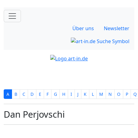
Über uns
Newsletter
A
B
C
D
E
F
G
H
I
J
K
L
M
N
O
P
Q
Dan Perjovschi