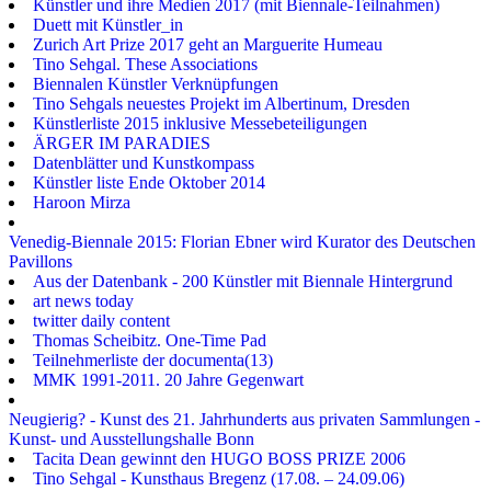
Künstler und ihre Medien 2017 (mit Biennale-Teilnahmen)
Duett mit Künstler_in
Zurich Art Prize 2017 geht an Marguerite Humeau
Tino Sehgal. These Associations
Biennalen Künstler Verknüpfungen
Tino Sehgals neuestes Projekt im Albertinum, Dresden
Künstlerliste 2015 inklusive Messebeteiligungen
ÄRGER IM PARADIES
Datenblätter und Kunstkompass
Künstler liste Ende Oktober 2014
Haroon Mirza
Venedig-Biennale 2015: Florian Ebner wird Kurator des Deutschen
Pavillons
Aus der Datenbank - 200 Künstler mit Biennale Hintergrund
art news today
twitter daily content
Thomas Scheibitz. One-Time Pad
Teilnehmerliste der documenta(13)
MMK 1991-2011. 20 Jahre Gegenwart
Neugierig? - Kunst des 21. Jahrhunderts aus privaten Sammlungen -
Kunst- und Ausstellungshalle Bonn
Tacita Dean gewinnt den HUGO BOSS PRIZE 2006
Tino Sehgal - Kunsthaus Bregenz (17.08. – 24.09.06)