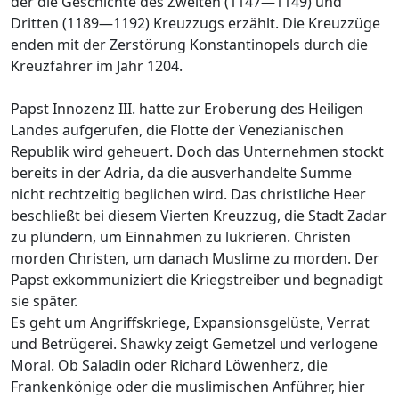
der die Geschichte des Zweiten (1147—1149) und
Dritten (1189—1192) Kreuzzugs erzählt. Die Kreuzzüge
enden mit der Zerstörung Konstantinopels durch die
Kreuzfahrer im Jahr 1204.
Papst Innozenz III. hatte zur Eroberung des Heiligen
Landes aufgerufen, die Flotte der Venezianischen
Republik wird geheuert. Doch das Unternehmen stockt
bereits in der Adria, da die ausverhandelte Summe
nicht rechtzeitig beglichen wird. Das christliche Heer
beschließt bei diesem Vierten Kreuzzug, die Stadt Zadar
zu plündern, um Einnahmen zu lukrieren. Christen
morden Christen, um danach Muslime zu morden. Der
Papst exkommuniziert die Kriegstreiber und begnadigt
sie später.
Es geht um Angriffskriege, Expansionsgelüste, Verrat
und Betrügerei. Shawky zeigt Gemetzel und verlogene
Moral. Ob Saladin oder Richard Löwenherz, die
Frankenkönige oder die muslimischen Anführer, hier