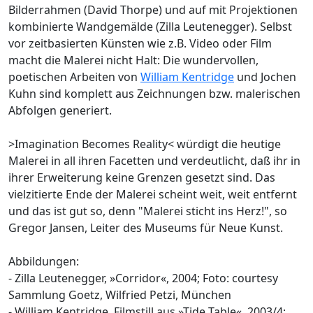
Bilderrahmen (David Thorpe) und auf mit Projektionen
kombinierte Wandgemälde (Zilla Leutenegger). Selbst
vor zeitbasierten Künsten wie z.B. Video oder Film
macht die Malerei nicht Halt: Die wundervollen,
poetischen Arbeiten von
William Kentridge
und Jochen
Kuhn sind komplett aus Zeichnungen bzw. malerischen
Abfolgen generiert.
>Imagination Becomes Reality< würdigt die heutige
Malerei in all ihren Facetten und verdeutlicht, daß ihr in
ihrer Erweiterung keine Grenzen gesetzt sind. Das
vielzitierte Ende der Malerei scheint weit, weit entfernt
und das ist gut so, denn "Malerei sticht ins Herz!", so
Gregor Jansen, Leiter des Museums für Neue Kunst.
Abbildungen:
- Zilla Leutenegger, »Corridor«, 2004; Foto: courtesy
Sammlung Goetz, Wilfried Petzi, München
- William Kentridge, Filmstill aus »Tide Table«, 2003/4;